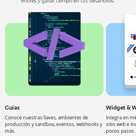
errores y ganar tiempo en tus desarrollos.
rte
estra
munidad
ra
nder
ea
Guías
Widget & W
Conoce nuestras llaves, ambientes de
Integra en mi
producción y sandbox, eventos, webhooks y
sitio web e i
más.
pocos pasos.