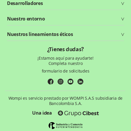
Desarrolladores
Planes y tarifas
Crea tu cuenta
Documentación técnica
Nuestro entorno
Seguridad
Recursos gráficos
Reglamento
Status Page
Entorno Bancolombia
Nuestros lineamientos éticos
Política de privacidad
¿Qué es Wompi?
Tratamiento de datos personales
Aprende con Wompi
Código de Ética y Conducta
¿Tienes dudas?
Preguntas frecuentes
Te ayudamos
¡Estamos aquí para ayudarte!
Completa nuestro
Trabaja con nosotros
formulario de solicitudes
facebook
instagram
youtube
linkedin
Wompi es servicio prestado por WOMPI S.A.S subsidiaria de
Bancolombia S.A.
Una idea