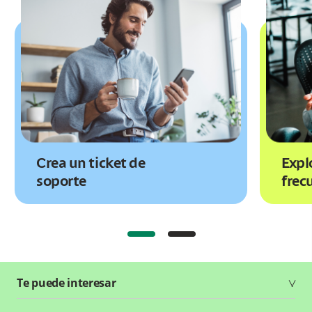
Crea un ticket de
Expl
soporte
frec
Te puede interesar
Soluciones