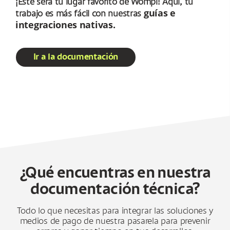
¡Este será tu lugar favorito de Wompi! Aquí, tu
guías e
trabajo es más fácil con nuestras
integraciones nativas.
Ir a la documentación
¿Qué encuentras en nuestra
documentación técnica?
guenos
Todo lo que necesitas para integrar las soluciones y
medios de pago de nuestra pasarela para prevenir
z